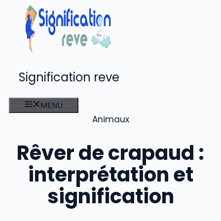
Aller
au
contenu
Signification reve
MENU
Animaux
Rêver de crapaud :
interprétation et
signification